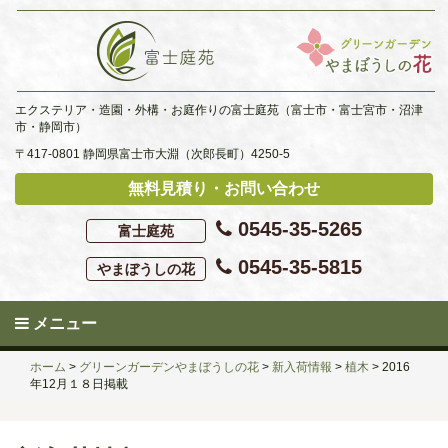
Skip
to
content
エクステリア・造園・外構・お庭作りの富士庭苑（富士市・富士宮市・沼津
市・静岡市）
〒417-0801 静岡県富士市大淵（次郎長町）4250-5
無料見積り・お問い合わせ
0545-35-5265
富士庭苑
0545-35-5815
やまぼうしの花
メニュー
ホーム
>
グリーンガーデンやまぼうしの花
>
新入荷情報
>
植木
>
2016
年12月１８日掲載