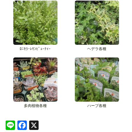
ﾛﾆｾﾗ･ﾚﾓﾝﾋﾞｭｰﾃｨｰ
ヘデラ各種
多肉植物各種
ハーブ各種
Line
Facebook
X