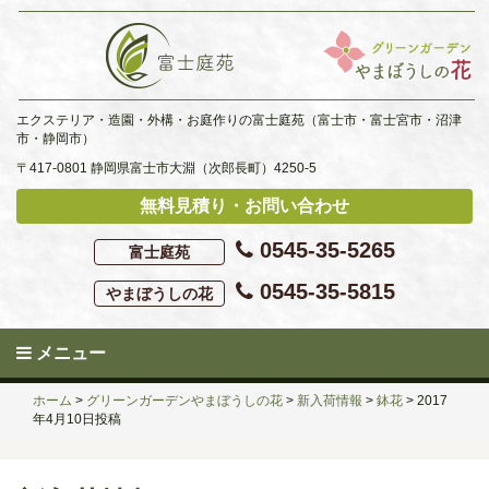
Skip
to
content
エクステリア・造園・外構・お庭作りの富士庭苑（富士市・富士宮市・沼津
市・静岡市）
〒417-0801 静岡県富士市大淵（次郎長町）4250-5
無料見積り・お問い合わせ
0545-35-5265
富士庭苑
0545-35-5815
やまぼうしの花
メニュー
ホーム
>
グリーンガーデンやまぼうしの花
>
新入荷情報
>
鉢花
>
2017
年4月10日投稿