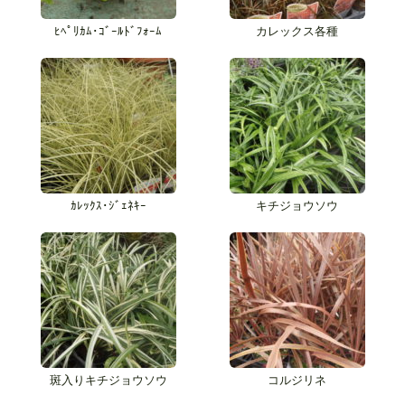
ﾋﾍﾟﾘｶﾑ･ｺﾞｰﾙﾄﾞﾌｫｰﾑ
カレックス各種
ｶﾚｯｸｽ･ｼﾞｪﾈｷｰ
キチジョウソウ
斑入りキチジョウソウ
コルジリネ