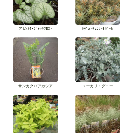
ﾌﾞﾙﾝﾈﾗ･ｼﾞｬｯｸﾌﾛｽﾄ
ｾﾀﾞﾑ･ﾁｮｺﾚｰﾄﾎﾞｰﾙ
サンカクバアカシア
ユーカリ・グニー