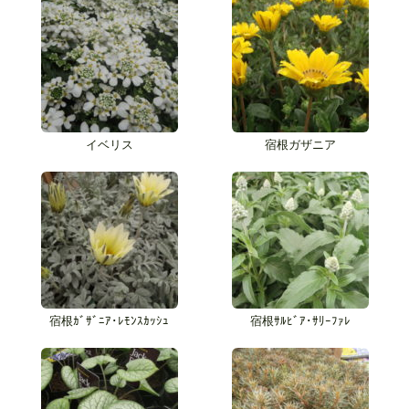
イベリス
宿根ガザニア
宿根ｶﾞｻﾞﾆｱ･ﾚﾓﾝｽｶｯｼｭ
宿根ｻﾙﾋﾞｱ･ｻﾘｰﾌｧﾚ