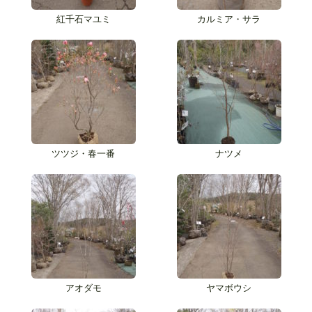
紅千石マユミ
カルミア・サラ
ツツジ・春一番
ナツメ
アオダモ
ヤマボウシ