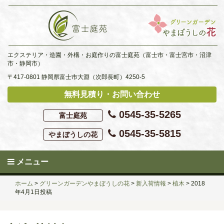
Skip
to
content
エクステリア・造園・外構・お庭作りの富士庭苑（富士市・富士宮市・沼津
市・静岡市）
〒417-0801 静岡県富士市大淵（次郎長町）4250-5
無料見積り・お問い合わせ
0545-35-5265
富士庭苑
0545-35-5815
やまぼうしの花
メニュー
ホーム
>
グリーンガーデンやまぼうしの花
>
新入荷情報
>
植木
>
2018
年4月1日投稿