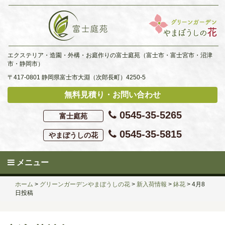
Skip
to
content
エクステリア・造園・外構・お庭作りの富士庭苑（富士市・富士宮市・沼津
市・静岡市）
〒417-0801 静岡県富士市大淵（次郎長町）4250-5
無料見積り・お問い合わせ
0545-35-5265
富士庭苑
0545-35-5815
やまぼうしの花
メニュー
ホーム
>
グリーンガーデンやまぼうしの花
>
新入荷情報
>
鉢花
>
4月8
日投稿