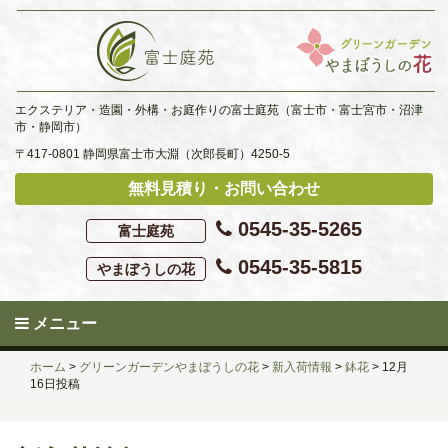
Skip
to
content
エクステリア・造園・外構・お庭作りの富士庭苑（富士市・富士宮市・沼津
市・静岡市）
〒417-0801 静岡県富士市大淵（次郎長町）4250-5
無料見積り・お問い合わせ
0545-35-5265
富士庭苑
0545-35-5815
やまぼうしの花
メニュー
ホーム
>
グリーンガーデンやまぼうしの花
>
新入荷情報
>
鉢花
>
12月
16日投稿