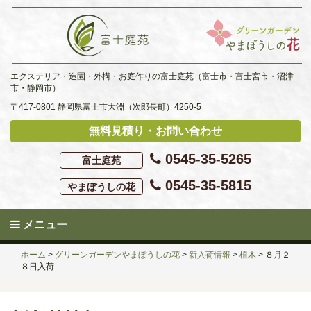
Skip
to
content
エクステリア・造園・外構・お庭作りの富士庭苑（富士市・富士宮市・沼津
市・静岡市）
〒417-0801 静岡県富士市大淵（次郎長町）4250-5
無料見積り・お問い合わせ
0545-35-5265
富士庭苑
0545-35-5815
やまぼうしの花
メニュー
ホーム
>
グリーンガーデンやまぼうしの花
>
新入荷情報
>
植木
>
８月２
８日入荷