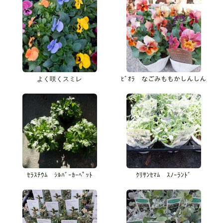
よく咲くスミレ
ﾋﾞｵﾗ なごみももかしんしん
ｾﾗｽﾁｳﾑ ｼﾙﾊﾞｰｶｰﾍﾟｯﾄ
ｸﾘｻﾝｾﾏﾑ ｽﾉｰﾗﾝﾄﾞ