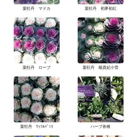
葉牡丹 マドカ
葉牡丹 初夢初紅
葉牡丹 ローブ
葉牡丹 楊貴妃小雪
葉牡丹 ﾜｯﾌﾙﾊﾞﾆﾗ
ハーブ各種