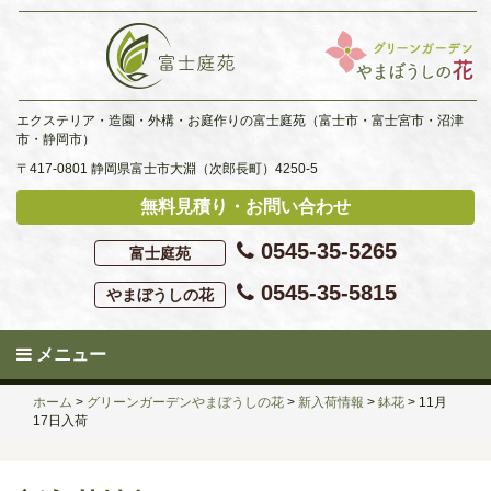
Skip
to
content
エクステリア・造園・外構・お庭作りの富士庭苑（富士市・富士宮市・沼津
市・静岡市）
〒417-0801 静岡県富士市大淵（次郎長町）4250-5
無料見積り・お問い合わせ
0545-35-5265
富士庭苑
0545-35-5815
やまぼうしの花
メニュー
ホーム
>
グリーンガーデンやまぼうしの花
>
新入荷情報
>
鉢花
>
11月
17日入荷