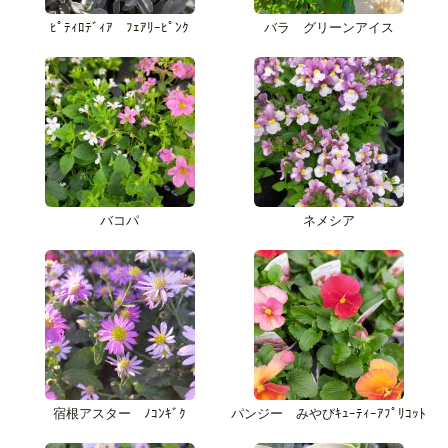
ﾋﾟﾃｨﾛﾃﾞｨｱ ﾌｪｱﾘｰﾋﾟﾝｸ
バラ グリーンアイス
バコパ
ネメシア
宿根アスター ﾉｺﾝｷﾞｸ
パンジー みやびｷｭｰﾃｨｰｱﾌﾟﾘｺｯﾄ