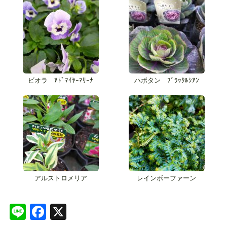
ビオラ ｱﾄﾞﾏｲﾔｰﾏﾘｰﾅ
ハボタン ﾌﾞﾗｯｸﾙｼｱﾝ
アルストロメリア
レインボーファーン
Line
Facebook
X