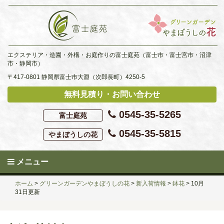
Skip
to
content
エクステリア・造園・外構・お庭作りの富士庭苑（富士市・富士宮市・沼津
市・静岡市）
〒417-0801 静岡県富士市大淵（次郎長町）4250-5
無料見積り・お問い合わせ
0545-35-5265
富士庭苑
0545-35-5815
やまぼうしの花
メニュー
ホーム
>
グリーンガーデンやまぼうしの花
>
新入荷情報
>
鉢花
>
10月
31日更新