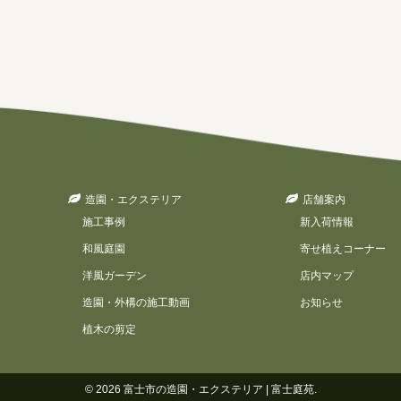
造園・エクステリア
店舗案内
施工事例
新入荷情報
和風庭園
寄せ植えコーナー
洋風ガーデン
店内マップ
造園・外構の施工動画
お知らせ
植木の剪定
© 2026
富士市の造園・エクステリア | 富士庭苑
.