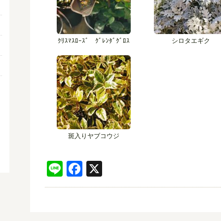
ｸﾘｽﾏｽﾛｰｽﾞ ｸﾞﾚﾝﾀﾞｸﾞﾛｽ
シロタエギク
斑入りヤブコウジ
Line
Facebook
X