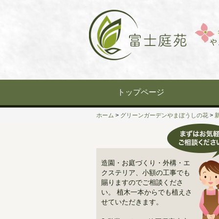
Skip
to
content
トップページ
ホーム
>
グリーンガーデンやまぼうしの花
>
造園・お庭づくり・外構・エ
クステリア、小額の工事でも
賜りますのでご相談くださ
い。 植木一本からでも植えさ
せていただきます。