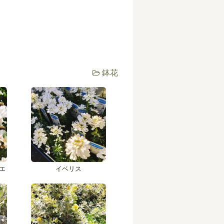
鉢花
エ
イベリス