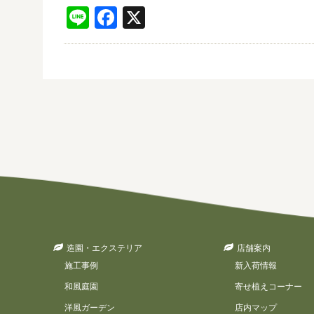
Line
Facebook
X
造園・エクステリア
店舗案内
施工事例
新入荷情報
和風庭園
寄せ植えコーナー
洋風ガーデン
店内マップ