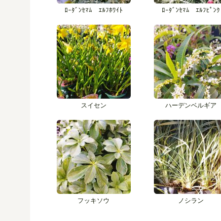
ﾛｰﾀﾞﾝｾﾏﾑ ｴﾙﾌﾎﾜｲﾄ
ﾛｰﾀﾞﾝｾﾏﾑ ｴﾙﾌﾋﾟﾝｸ
スイセン
ハーデンベルギア
フッキソウ
ノシラン