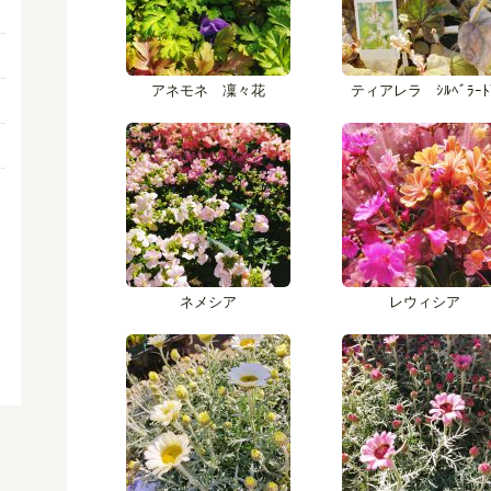
アネモネ 凜々花
ティアレラ ｼﾙﾍﾞﾗｰﾄ
ネメシア
レウィシア