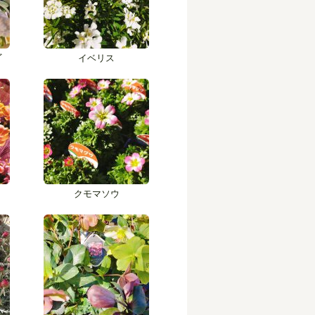
ﾞ
イベリス
クモマソウ