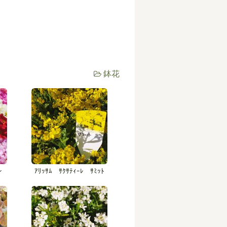
鉢花
ン
ｱﾘｯｻﾑ ｻｸｻﾃｨｰﾚ ｻﾐｯﾄ