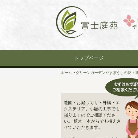
Skip
to
content
トップページ
ホーム
>
グリーンガーデンやまぼうしの花
>
造園・お庭づくり・外構・エ
クステリア、小額の工事でも
賜りますのでご相談くださ
い。 植木一本からでも植えさ
せていただきます。