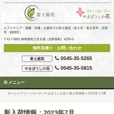
Skip
to
content
エクステリア・造園・外構・お庭作りの富士庭苑（富士市・富士宮市・沼津
市・静岡市）
〒417-0801 静岡県富士市大淵（次郎長町）4250-5
無料見積り・お問い合わせ
0545-35-5265
富士庭苑
0545-35-5815
やまぼうしの花
メニュー
ホーム
>
グリーンガーデンやまぼうしの花
>
新入荷情報
>
2023年
>
7月
新入荷情報：2023年7月