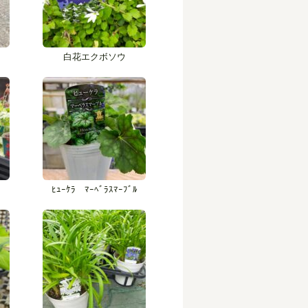
白花エクボソウ
ﾋｭｰｹﾗ ﾏｰﾍﾞﾗｽﾏｰﾌﾞﾙ