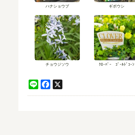
ハナショウブ
ギボウシ
チョウジソウ
ｸﾛｰﾊﾞｰ ｺﾞｰﾙﾄﾞｺｰﾝ
Line
Facebook
X