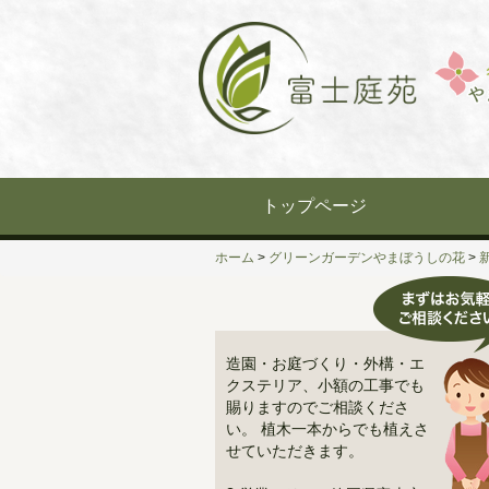
Skip
to
content
トップページ
ホーム
>
グリーンガーデンやまぼうしの花
>
造園・お庭づくり・外構・エ
クステリア、小額の工事でも
賜りますのでご相談くださ
い。 植木一本からでも植えさ
せていただきます。