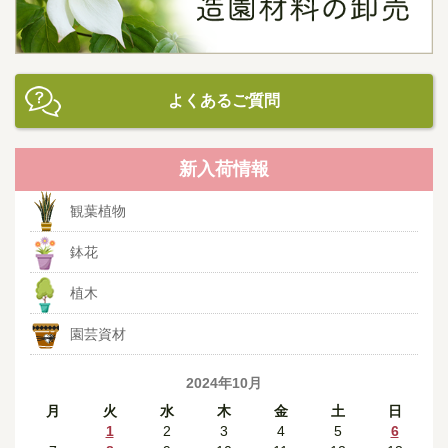
よくあるご質問
新入荷情報
観葉植物
鉢花
植木
園芸資材
2024年10月
月
火
水
木
金
土
日
1
2
3
4
5
6