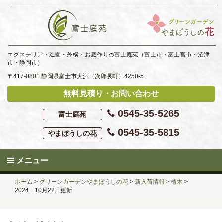
Skip
to
content
エクステリア・造園・外構・お庭作りの富士庭苑（富士市・富士宮市・沼津
市・静岡市）
〒417-0801 静岡県富士市大淵（次郎長町）4250-5
無料見積り・お問い合わせ
0545-35-5265
富士庭苑
0545-35-5815
やまぼうしの花
メニュー
ホーム
>
グリーンガーデンやまぼうしの花
>
新入荷情報
>
植木
>
2024 10月22日更新