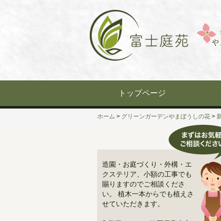
Skip
to
content
トップページ
ホーム
>
グリーンガーデンやまぼうしの花
>
造園・お庭づくり・外構・エ
クステリア、小額の工事でも
賜りますのでご相談くださ
い。 植木一本からでも植えさ
せていただきます。