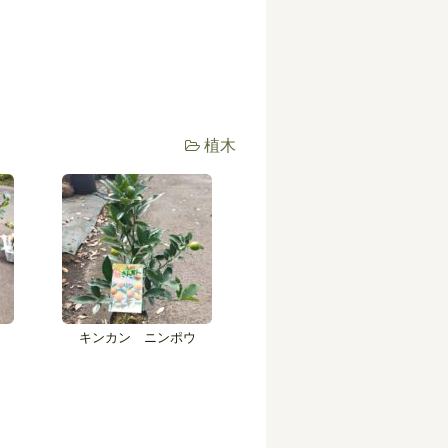
植木
キンカン ニンポウ