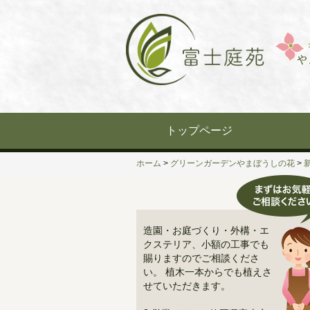
Skip
to
content
トップページ
ホーム
>
グリーンガーデンやまぼうしの花
>
造園・お庭づくり・外構・エ
クステリア、小額の工事でも
賜りますのでご相談くださ
い。 植木一本からでも植えさ
せていただきます。