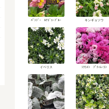
ﾊﾟﾝｼﾞｰ ﾙﾅﾄﾞｩｰﾌﾞﾙｰ
キンギョソウ
イベリス
ｼｸﾗﾒﾝ ﾌﾟﾃｨﾑｰﾗﾝ