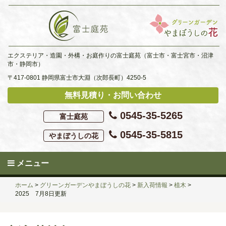
Skip
to
content
エクステリア・造園・外構・お庭作りの富士庭苑（富士市・富士宮市・沼津
市・静岡市）
〒417-0801 静岡県富士市大淵（次郎長町）4250-5
無料見積り・お問い合わせ
0545-35-5265
富士庭苑
0545-35-5815
やまぼうしの花
メニュー
ホーム
>
グリーンガーデンやまぼうしの花
>
新入荷情報
>
植木
>
2025 7月8日更新