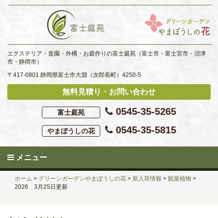
Skip
to
content
エクステリア・造園・外構・お庭作りの富士庭苑（富士市・富士宮市・沼津
市・静岡市）
〒417-0801 静岡県富士市大淵（次郎長町）4250-5
無料見積り・お問い合わせ
0545-35-5265
富士庭苑
0545-35-5815
やまぼうしの花
メニュー
ホーム
>
グリーンガーデンやまぼうしの花
>
新入荷情報
>
観葉植物
>
2026 3月25日更新