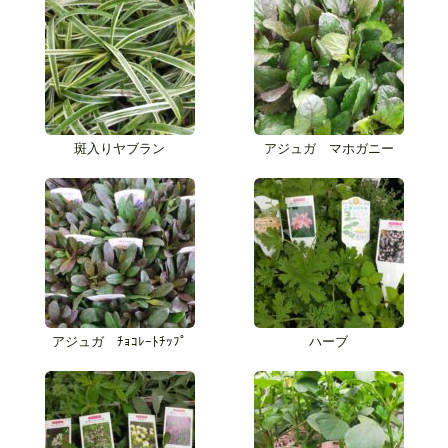
斑入りヤブラン
アジュガ マホガニー
アジュガ ﾁｮｺﾚｰﾄﾁｯﾌﾟ
ハーブ