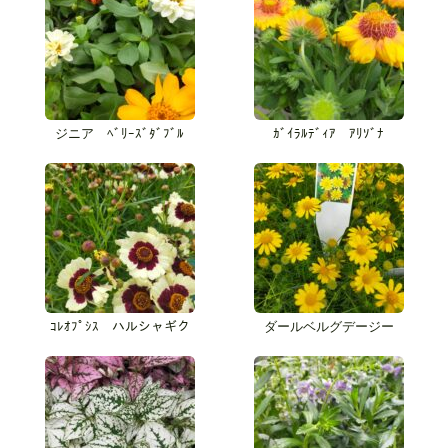
ジニア ﾍﾞﾘｰｽﾞﾀﾞﾌﾞﾙ
ｶﾞｲﾗﾙﾃﾞｨｱ ｱﾘｿﾞﾅ
ｺﾚｵﾌﾟｼｽ ハルシャギク
ダールベルグデージー