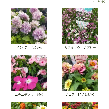
鉢花
ﾍﾟﾁｭﾆｱ ﾍﾞﾙﾁｬｰﾑ
カスミソウ ジプシー
ニチニチソウ ﾀｲﾀﾝ
ジニア ﾄﾛﾋﾟｶﾙﾋﾞｰﾁ