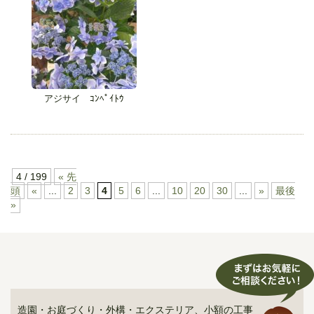
アジサイ ｺﾝﾍﾟｲﾄｳ
4 / 199
« 先
頭
«
...
2
3
4
5
6
...
10
20
30
...
»
最後
»
造園・お庭づくり・外構・エクステリア、小額の工事