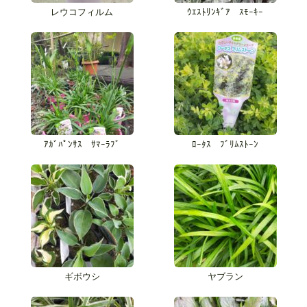
レウコフィルム
ｳｴｽﾄﾘﾝｷﾞｱ ｽﾓｰｷｰ
ｱｶﾞﾊﾟﾝｻｽ ｻﾏｰﾗﾌﾞ
ﾛｰﾀｽ ﾌﾞﾘﾑｽﾄｰﾝ
ギボウシ
ヤブラン