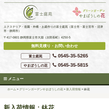
Skip
to
content
エクステリア・造園・外構・お庭作りの富士庭苑（富士市・富士宮市・沼津
市・静岡市）
〒417-0801 静岡県富士市大淵（次郎長町）4250-5
無料見積り・お問い合わせ
0545-35-5265
富士庭苑
0545-35-5815
やまぼうしの花
メニュー
ホーム
>
グリーンガーデンやまぼうしの花
>
新入荷情報
>
鉢花
新入荷情報：鉢花