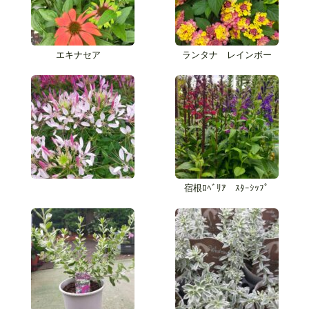
エキナセア
ランタナ レインボー
宿根ﾛﾍﾞﾘｱ ｽﾀｰｼｯﾌﾟ