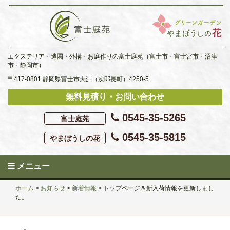
Skip
to
content
エクステリア・造園・外構・お庭作りの富士庭苑（富士市・富士宮市・沼津
市・静岡市）
〒417-0801 静岡県富士市大淵（次郎長町）4250-5
無料見積り・お問い合わせ
0545-35-5265
富士庭苑
0545-35-5815
やまぼうしの花
メニュー
ホーム
>
お知らせ
>
新着情報
>
トップページ＆新入荷情報を更新しまし
た。