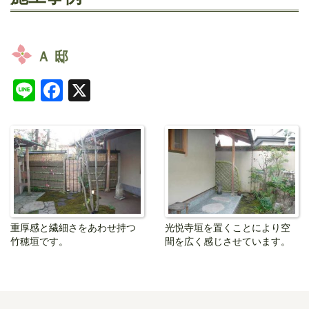
Ａ 邸
Line
Facebook
X
重厚感と繊細さをあわせ持つ
光悦寺垣を置くことにより空
竹穂垣です。
間を広く感じさせています。