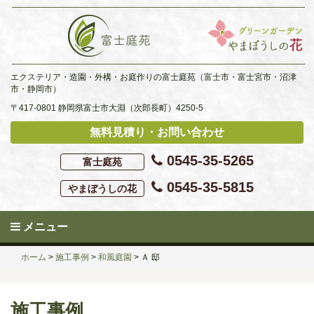
Skip
to
content
エクステリア・造園・外構・お庭作りの富士庭苑（富士市・富士宮市・沼津
市・静岡市）
〒417-0801 静岡県富士市大淵（次郎長町）4250-5
無料見積り・お問い合わせ
0545-35-5265
富士庭苑
0545-35-5815
やまぼうしの花
メニュー
ホーム
>
施工事例
>
和風庭園
>
Ａ 邸
施工事例