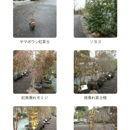
ヤマボウシ紅富士
ソヨゴ
紅枝垂れモミジ
枝垂れ富士桜