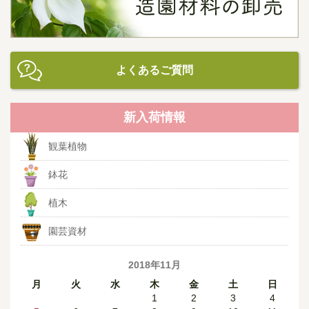
よくあるご質問
新入荷情報
観葉植物
鉢花
植木
園芸資材
2018年11月
月
火
水
木
金
土
日
1
2
3
4