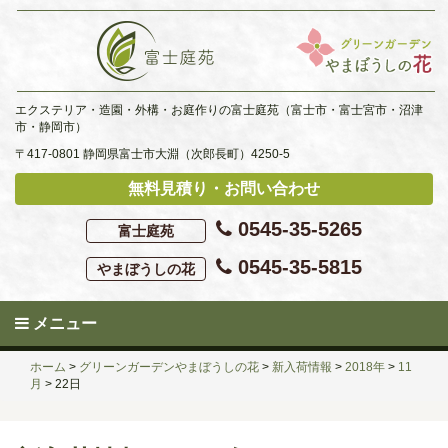
Skip
to
content
エクステリア・造園・外構・お庭作りの富士庭苑（富士市・富士宮市・沼津
市・静岡市）
〒417-0801 静岡県富士市大淵（次郎長町）4250-5
無料見積り・お問い合わせ
0545-35-5265
富士庭苑
0545-35-5815
やまぼうしの花
メニュー
ホーム
>
グリーンガーデンやまぼうしの花
>
新入荷情報
>
2018年
>
11
月
>
22日