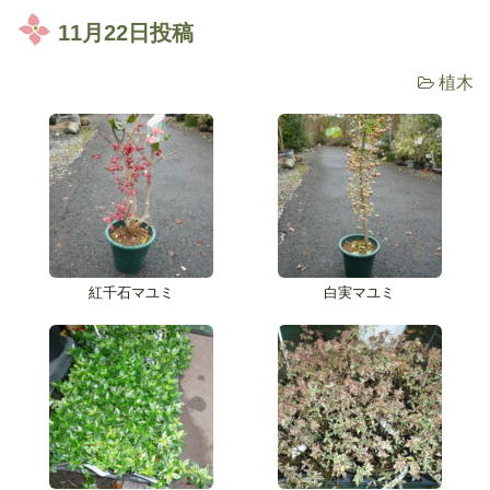
11月22日投稿
植木
紅千石マユミ
白実マユミ