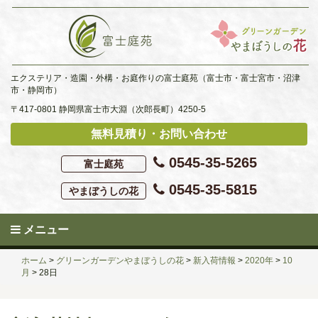
Skip
to
content
エクステリア・造園・外構・お庭作りの富士庭苑（富士市・富士宮市・沼津
市・静岡市）
〒417-0801 静岡県富士市大淵（次郎長町）4250-5
無料見積り・お問い合わせ
0545-35-5265
富士庭苑
0545-35-5815
やまぼうしの花
メニュー
ホーム
>
グリーンガーデンやまぼうしの花
>
新入荷情報
>
2020年
>
10
月
>
28日