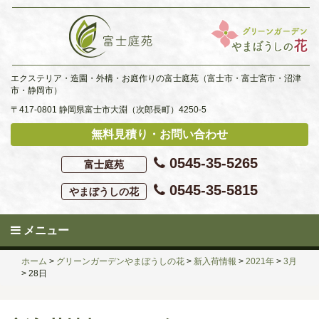
Skip
to
content
エクステリア・造園・外構・お庭作りの富士庭苑（富士市・富士宮市・沼津
市・静岡市）
〒417-0801 静岡県富士市大淵（次郎長町）4250-5
無料見積り・お問い合わせ
0545-35-5265
富士庭苑
0545-35-5815
やまぼうしの花
メニュー
ホーム
>
グリーンガーデンやまぼうしの花
>
新入荷情報
>
2021年
>
3月
>
28日