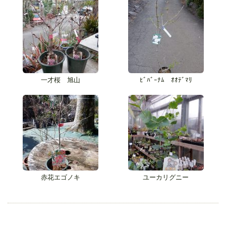
一才桜 旭山
ﾋﾞﾊﾞｰﾅﾑ ｵｵﾃﾞﾏﾘ
赤花エゴノキ
ユーカリグニー