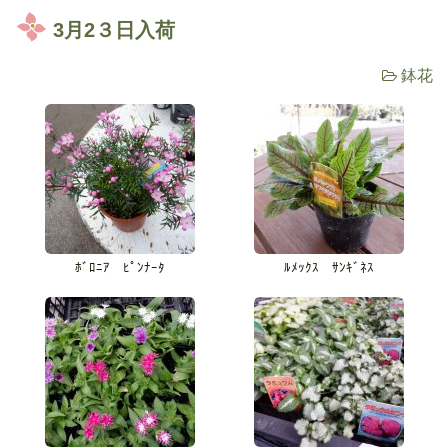
3月2３日入荷
鉢花
ﾎﾞﾛﾆｱ ﾋﾟﾝﾅｰﾀ
ﾙﾒｯｸｽ ｻﾝｷﾞﾈｽ