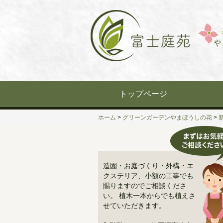
Skip
to
content
トップページ
ホーム
>
グリーンガーデンやまぼうしの花
>
造園・お庭づくり・外構・エ
クステリア、小額の工事でも
賜りますのでご相談くださ
い。 植木一本からでも植えさ
せていただきます。