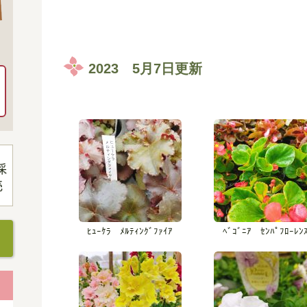
2023 5月7日更新
ﾋｭｰｹﾗ ﾒﾙﾃｨﾝｸﾞﾌｧｲｱ
ﾍﾞｺﾞﾆｱ ｾﾝﾊﾟﾌﾛｰﾚﾝ