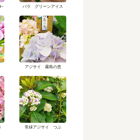
ﾙｰ
バラ グリーンアイス
アジサイ 霧島の恵
ｽ
常緑アジサイ つぶ