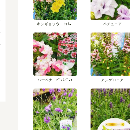
キンギョソウ ﾄｩｲﾆｰ
ペチュニア
バーベナ ﾋﾟﾝｸﾊﾟﾌｪ
アンゲロニア