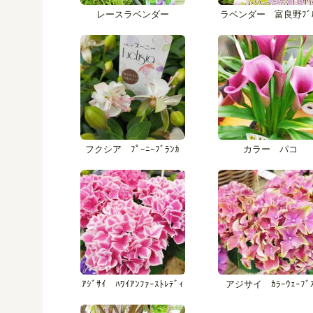
レースラベンダー
ラベンダー 富良野ﾌﾞ
フクシア ﾌﾟｰﾆｰﾌﾞﾗﾝｶ
カラー パコ
ｱｼﾞｻｲ ﾊﾜｲｱﾝﾌｧｰｽﾄﾚﾃﾞｨ
アジサイ ｶﾗｰｳｪｰﾌﾞ