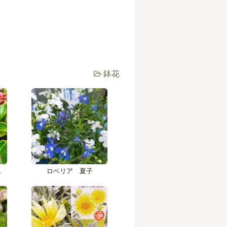
鉢花
ｽ
ロベリア 夏子