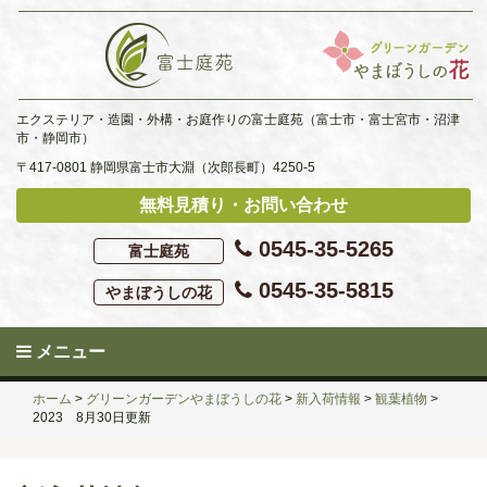
Skip
to
content
エクステリア・造園・外構・お庭作りの富士庭苑（富士市・富士宮市・沼津
市・静岡市）
〒417-0801 静岡県富士市大淵（次郎長町）4250-5
無料見積り・お問い合わせ
0545-35-5265
富士庭苑
0545-35-5815
やまぼうしの花
メニュー
ホーム
>
グリーンガーデンやまぼうしの花
>
新入荷情報
>
観葉植物
>
2023 8月30日更新