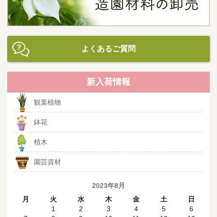
よくあるご質問
新入荷情報
観葉植物
鉢花
植木
園芸資材
2023年8月
月
火
水
木
金
土
日
1
2
3
4
5
6