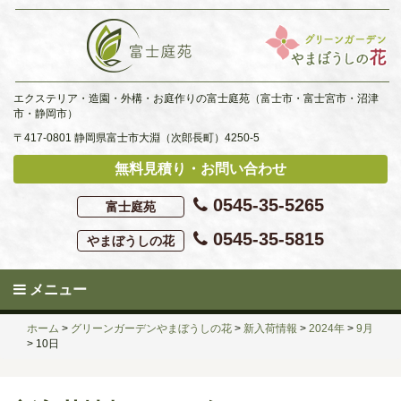
Skip
to
content
エクステリア・造園・外構・お庭作りの富士庭苑（富士市・富士宮市・沼津
市・静岡市）
〒417-0801 静岡県富士市大淵（次郎長町）4250-5
無料見積り・お問い合わせ
0545-35-5265
富士庭苑
0545-35-5815
やまぼうしの花
メニュー
ホーム
>
グリーンガーデンやまぼうしの花
>
新入荷情報
>
2024年
>
9月
>
10日