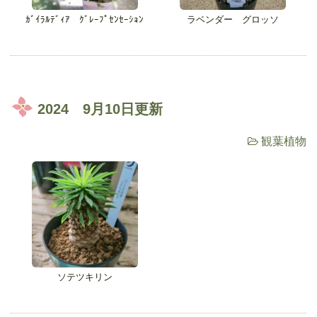
ｶﾞｲﾗﾙﾃﾞｨｱ ｸﾞﾚｰﾌﾟｾﾝｾｰｼｮﾝ
ラベンダー グロッソ
2024 9月10日更新
観葉植物
ソテツキリン