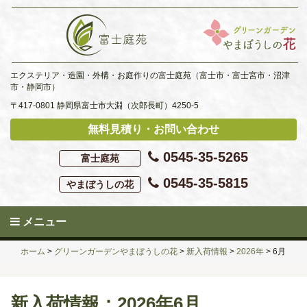
Skip
to
content
エクステリア・造園・外構・お庭作りの富士庭苑（富士市・富士宮市・沼津
市・静岡市）
〒417-0801 静岡県富士市大淵（次郎長町）4250-5
無料見積り・お問い合わせ
0545-35-5265
富士庭苑
0545-35-5815
やまぼうしの花
メニュー
ホーム
>
グリーンガーデンやまぼうしの花
>
新入荷情報
>
2026年
>
6月
新入荷情報：2026年6月