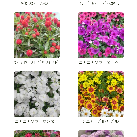
ﾊｲﾋﾞｽｶｽ ﾌﾗﾐﾝｺﾞ
ﾏﾘｰｺﾞｰﾙﾄﾞ ﾃﾞｨｽｶﾊﾞﾘｰ
ｾﾝﾆﾁｺｳ ｽﾄﾛﾍﾞﾘｰﾌｨｰﾙﾄﾞ
ニチニチソウ タトゥー
ニチニチソウ サンダー
ジニア ﾌﾟﾛﾌｭｰｼﾞｮﾝ