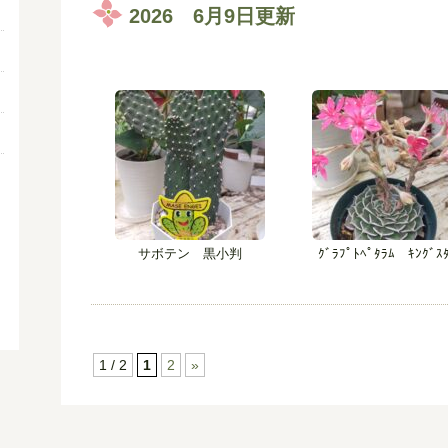
2026 6月9日更新
サボテン 黒小判
ｸﾞﾗﾌﾟﾄﾍﾟﾀﾗﾑ ｷﾝｸﾞｽ
1 / 2
1
2
»