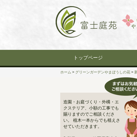
Skip
to
content
トップページ
ホーム
>
グリーンガーデンやまぼうしの花
>
造園・お庭づくり・外構・エ
クステリア、小額の工事でも
賜りますのでご相談くださ
い。 植木一本からでも植えさ
せていただきます。