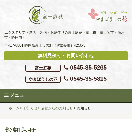
Skip
to
content
エクステリア・造園・外構・お庭作りの富士庭苑（富士市・富士宮市・沼津
市・静岡市）
〒417-0801 静岡県富士市大淵（次郎長町）4250-5
無料見積り・お問い合わせ
0545-35-5265
富士庭苑
0545-35-5815
やまぼうしの花
メニュー
ホーム
>
お知らせ
>
店舗からのお知らせ
>
お知らせ
お知らせ